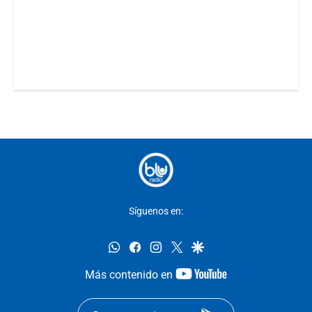
Síguenos en:
whatsapp
facebook
instagram
twitter
google
youtube-
Más contenido en
footer