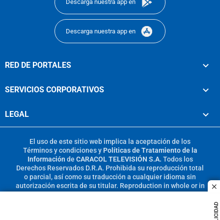
Descarga nuestra app en
Descarga nuestra app en
RED DE PORTALES
SERVICIOS CORPORATIVOS
LEGAL
El uso de este sitio web implica la aceptación de los
Términos y condiciones
y
Políticas de Tratamiento de la
Información
de
CARACOL TELEVISIÓN S.A.
Todos los
Derechos Reservados D.R.A. Prohibida su reproducción total
o parcial, así como su traducción a cualquier idioma sin
autorización escrita de su titular. Reproduction in whole or in
c
part, or translation without written permission is prohibited.
All rights reserved 2025.
PUBLICIDAD