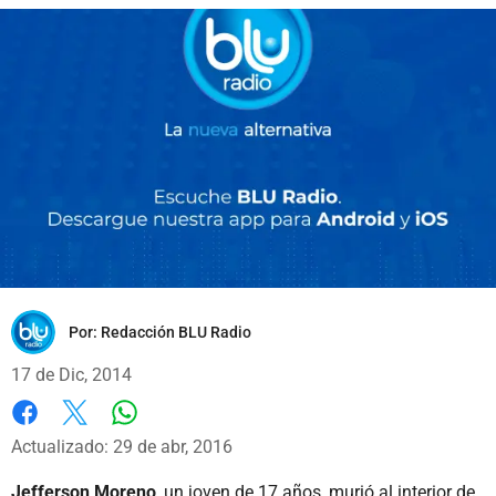
Por:
Redacción BLU Radio
17 de Dic, 2014
Whatsapp
Facebook
X
Actualizado: 29 de abr, 2016
Jefferson Moreno
, un joven de 17 años, murió al interior de