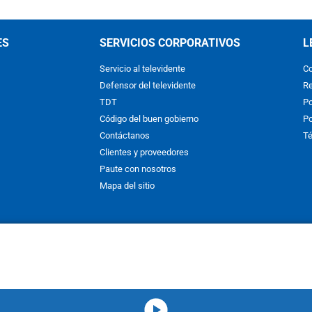
ES
SERVICIOS CORPORATIVOS
L
Servicio al televidente
Co
Defensor del televidente
Re
TDT
Po
Código del buen gobierno
Po
Contáctanos
Té
Clientes y proveedores
Paute con nosotros
Mapa del sitio
nos y condiciones
y
Políticas de Tratamiento de la Información
de
CAR
hibida su reproducción total o parcial, así como su traducción a cual
 or in part, or translation without written permission is prohibited. All 
media-icon