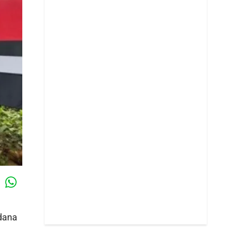
Whatsapp
k
adana