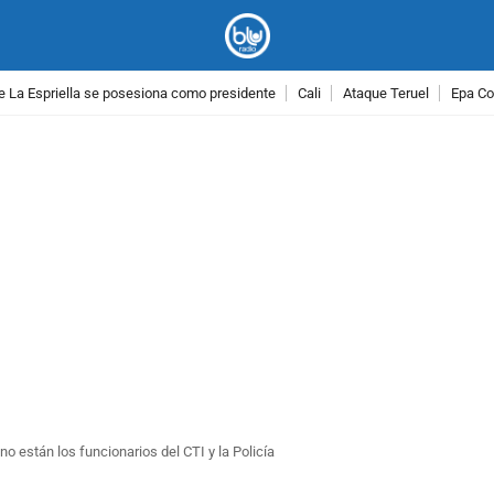
e La Espriella se posesiona como presidente
Cali
Ataque Teruel
Epa Co
PUBLICIDAD
o están los funcionarios del CTI y la Policía