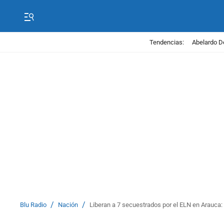
Tendencias:
Abelardo D
/
/
Blu Radio
Nación
Liberan a 7 secuestrados por el ELN en Arauca: n