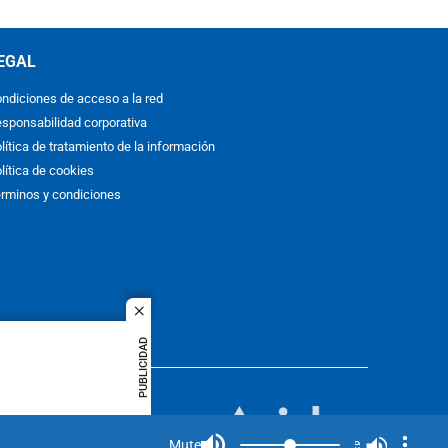
EGAL
ndiciones de acceso a la red
sponsabilidad corporativa
lítica de tratamiento de la información
lítica de cookies
rminos y condiciones
close
PUBLICIDAD
ACOL
quier idioma
MIEMBRO DE:
rights
Mute
Mute