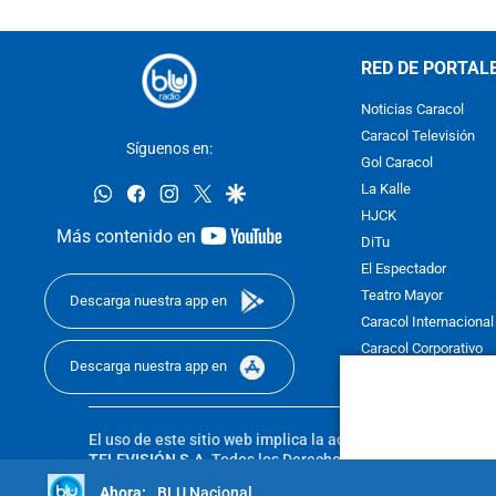
RED DE PORTAL
Noticias Caracol
Caracol Televisión
Síguenos en:
Gol Caracol
whatsapp
facebook
instagram
twitter
google
La Kalle
HJCK
youtube-
Más contenido en
DiTu
footer
El Espectador
Teatro Mayor
Descarga nuestra app en
Caracol Internacional
Caracol Corporativo
Descarga nuestra app en
Caracol Next
El uso de este sitio web implica la aceptación de los
Térmi
TELEVISIÓN S.A.
Todos los Derechos Reservados D.R.A. Pro
sin autorización escrita de su titular. Reproduction in whole
BLU Nacional