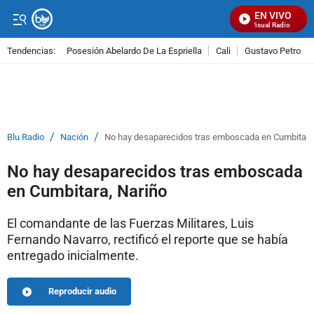
EN VIVO
Señal Visual Radio
Tendencias:
Posesión Abelardo De La Espriella
Cali
Gustavo Petro
PUBLICIDAD
/
/
Blu Radio
Nación
No hay desaparecidos tras emboscada en Cumbitara
No hay desaparecidos tras emboscada
en Cumbitara, Nariño
El comandante de las Fuerzas Militares, Luis
Fernando Navarro, rectificó el reporte que se había
entregado inicialmente.
Reproducir audio