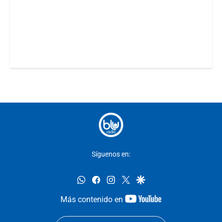
Síguenos en:
whatsapp
facebook
instagram
twitter
google
youtube-
Más contenido en
footer