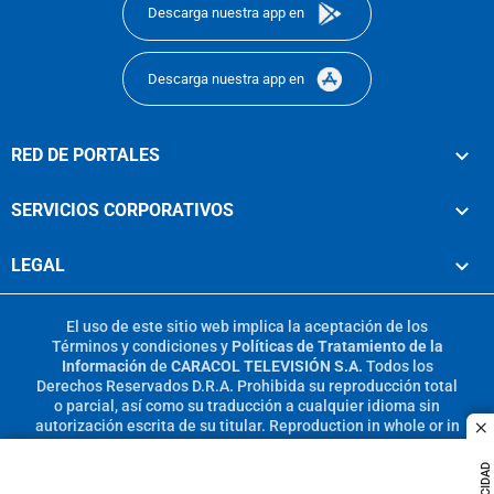
Descarga nuestra app en
Descarga nuestra app en
RED DE PORTALES
SERVICIOS CORPORATIVOS
LEGAL
El uso de este sitio web implica la aceptación de los
Términos y condiciones
y
Políticas de Tratamiento de la
Información
de
CARACOL TELEVISIÓN S.A.
Todos los
Derechos Reservados D.R.A. Prohibida su reproducción total
o parcial, así como su traducción a cualquier idioma sin
autorización escrita de su titular. Reproduction in whole or in
c
part, or translation without written permission is prohibited.
All rights reserved 2025.