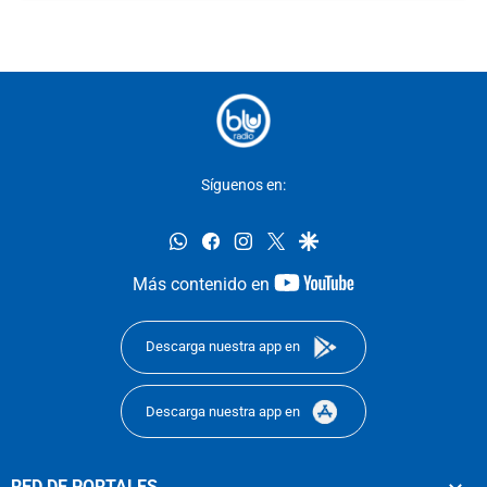
Síguenos en:
whatsapp
facebook
instagram
twitter
google
youtube-
Más contenido en
footer
Descarga nuestra app en
Descarga nuestra app en
RED DE PORTALES