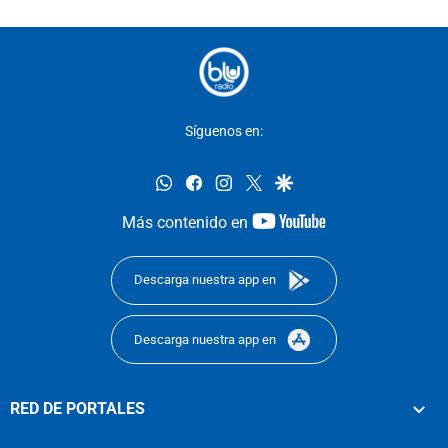
Síguenos en:
whatsapp
facebook
instagram
twitter
google
youtube-
Más contenido en
footer
Descarga nuestra app en
Descarga nuestra app en
RED DE PORTALES