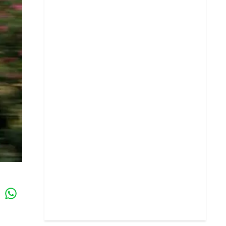
Whatsapp
k