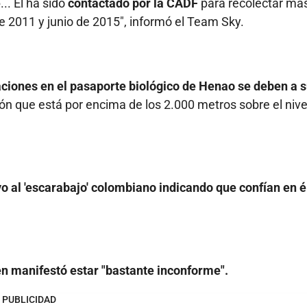
e
... Él ha sido
contactado por la CADF
para recolectar má
e 2011 y junio de 2015", informó el Team Sky.
aciones en el pasaporte biológico de Henao se deben a 
ión que está por encima de los 2.000 metros sobre el nive
o al 'escarabajo' colombiano indicando que confían en é
en manifestó estar "bastante inconforme".
PUBLICIDAD