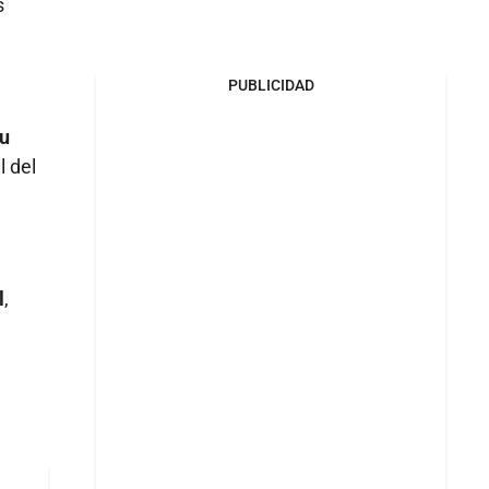
s
PUBLICIDAD
su
l del
l
,