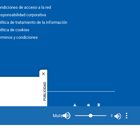
ndiciones de acceso a la red
sponsabilidad corporativa
lítica de tratamiento de la información
lítica de cookies
rminos y condiciones
close
PUBLICIDAD
ACOL
quier idioma
MIEMBRO DE:
rights
Mute
Mute