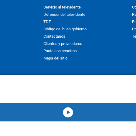
Servicio al televidente
Co
Defensor del televidente
Re
TDT
Po
Código del buen gobierno
Po
Contáctanos
Té
Clientes y proveedores
Paute con nosotros
Mapa del sitio
nos y condiciones
y
Políticas de Tratamiento de la Información
de
CAR
hibida su reproducción total o parcial, así como su traducción a cual
 or in part, or translation without written permission is prohibited. All 
media-icon