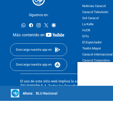
Noticias Caracol
Caracol Televisión
Síguenos en:
Gol Caracol
whatsapp
facebook
instagram
twitter
google
La Kalle
HJCK
youtube-
Más contenido en
DiTu
footer
El Espectador
Teatro Mayor
Descarga nuestra app en
Caracol Internacional
Caracol Corporativo
Descarga nuestra app en
Caracol Next
El uso de este sitio web implica la aceptación de los
Térmi
TELEVISIÓN S.A.
Todos los Derechos Reservados D.R.A. Pro
sin autorización escrita de su titular. Reproduction in whole
BLU Nacional
reserved 2025.