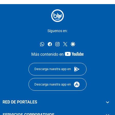
Síguenos en:
whatsapp
facebook
instagram
twitter
google
youtube-
Más contenido en
footer
Descarga nuestra app en
Descarga nuestra app en
RED DE PORTALES
SERVICIOS CORPORATIVOS