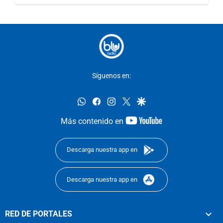
Síguenos en:
whatsapp
facebook
instagram
twitter
google
youtube-
Más contenido en
footer
Descarga nuestra app en
Descarga nuestra app en
RED DE PORTALES