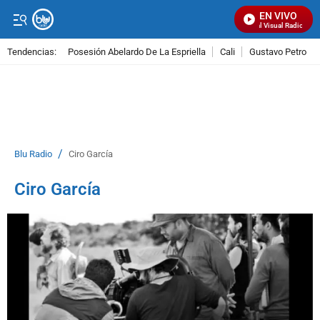
EN VIVO
Señal Visual Radio
Tendencias:
Posesión Abelardo De La Espriella
Cali
Gustavo Petro
PUBLICIDAD
/
Blu Radio
Ciro García
Ciro García