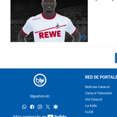
RED DE PORTAL
Noticias Caracol
Caracol Televisión
Síguenos en:
Gol Caracol
whatsapp
facebook
instagram
twitter
google
La Kalle
HJCK
youtube-
Más contenido en