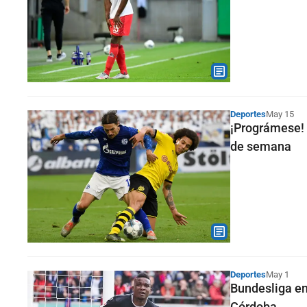
Deportes
May 15
¡Prográmese! H
de semana
Deportes
May 1
Bundesliga en 
Córdoba