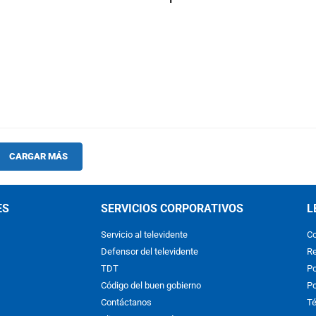
CARGAR MÁS
ES
SERVICIOS CORPORATIVOS
L
Servicio al televidente
Co
Defensor del televidente
Re
TDT
Po
Código del buen gobierno
Po
Contáctanos
Té