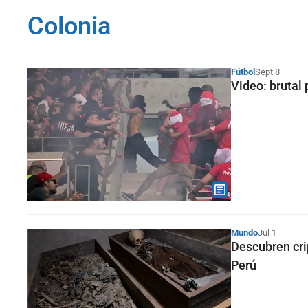
Colonia
Fútbol
Sept 8
Video: brutal 
Mundo
Jul 1
Descubren cri
Perú