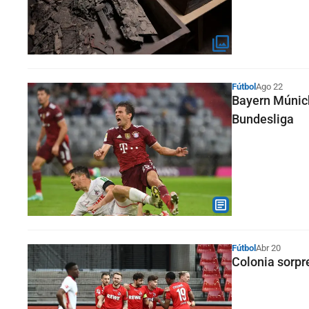
Fútbol
Ago 22
Bayern Múnich
Bundesliga
Fútbol
Abr 20
Colonia sorpre