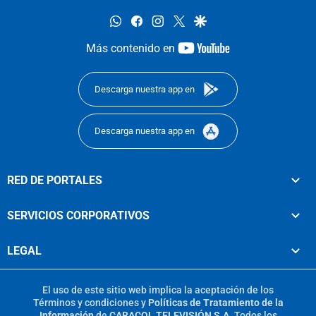
whatsapp
facebook
instagram
twitter
google
youtube-
Más contenido en
footer
Descarga nuestra app en
Descarga nuestra app en
RED DE PORTALES
SERVICIOS CORPORATIVOS
LEGAL
El uso de este sitio web implica la aceptación de los
Términos y condiciones
y
Políticas de Tratamiento de la
Información
de
CARACOL TELEVISIÓN S.A.
Todos los