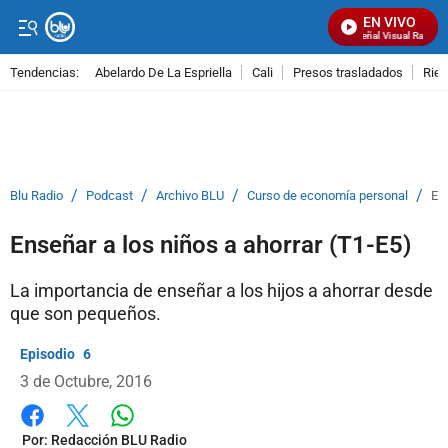
EN VIVO
Señal Visual Radio
Tendencias:
Abelardo De La Espriella
Cali
Presos trasladados
Rie
PUBLICIDAD
/
/
/
/
Blu Radio
Podcast
Archivo BLU
Curso de economía personal
Ens
Enseñar a los niños a ahorrar (T1-E5)
La importancia de enseñar a los hijos a ahorrar desde
que son pequeños.
6
3 de Octubre, 2016
Whatsapp
Facebook
X
Por:
Redacción BLU Radio