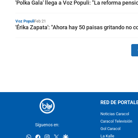
'Polka Gala' llega a Voz Populi: "La reforma pensi
Voz Populi
Feb 21
'Érika Zapata': "Ahora hay 50 paisas gritando no 
RED DE PORTAL
Noticias Caracol
Caracol Televisión
Síguenos en:
Gol Caracol
whatsapp
facebook
instagram
twitter
google
La Kalle