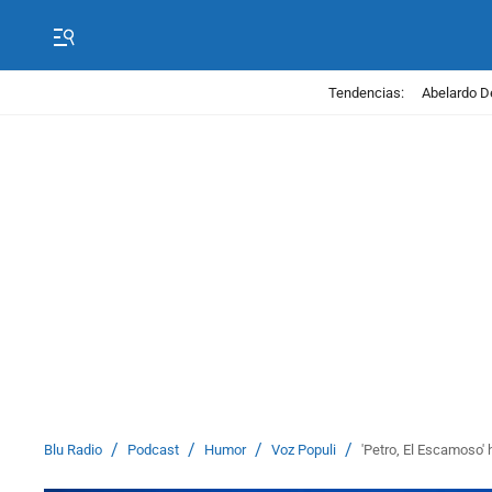
Tendencias:
Abelardo D
/
/
/
/
Blu Radio
Podcast
Humor
Voz Populi
'Petro, El Escamoso' 