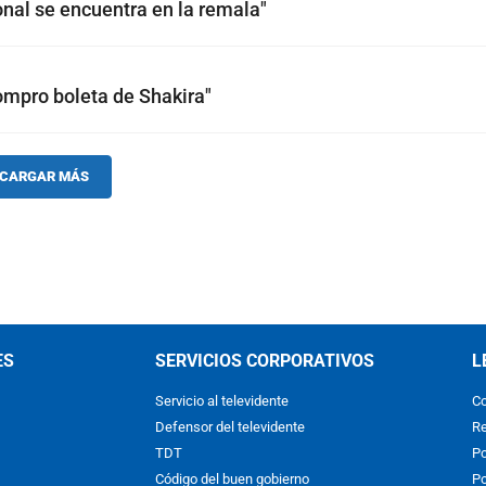
onal se encuentra en la remala"
compro boleta de Shakira"
CARGAR MÁS
ES
SERVICIOS CORPORATIVOS
L
Servicio al televidente
Co
Defensor del televidente
Re
TDT
Po
Código del buen gobierno
Po