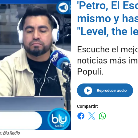
'Petro, El E
mismo y has
"Level, the l
Escuche el mejor
noticias más i
Populi.
Reproducir audio
Compartir:
Whatsapp
Facebook
X
: Blu Radio