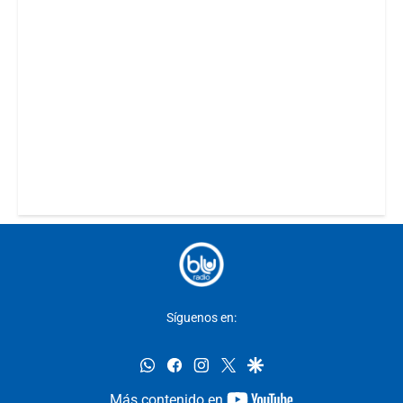
Síguenos en:
whatsapp
facebook
instagram
twitter
google
youtube-
Más contenido en