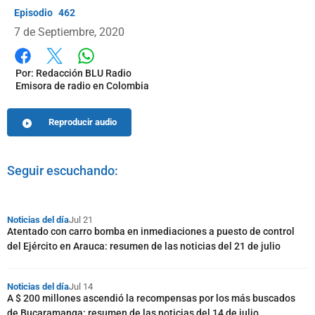
462
7 de Septiembre, 2020
Whatsapp
Facebook
X
Por:
Redacción BLU Radio
Emisora de radio en Colombia
Reproducir audio
Seguir escuchando:
Noticias del día
Jul 21
Atentado con carro bomba en inmediaciones a puesto de control
del Ejército en Arauca: resumen de las noticias del 21 de julio
Noticias del día
Jul 14
A $ 200 millones ascendió la recompensas por los más buscados
de Bucaramanga: resumen de las noticias del 14 de julio