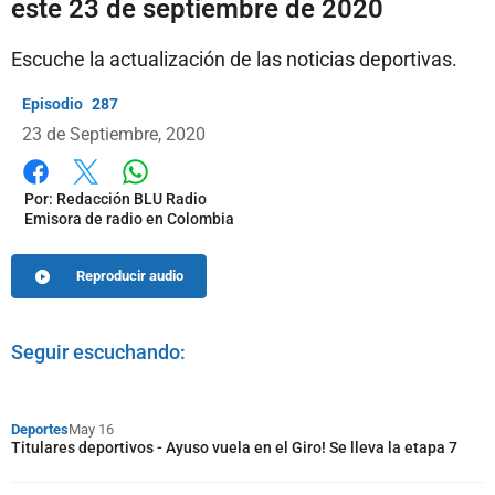
este 23 de septiembre de 2020
Escuche la actualización de las noticias deportivas.
287
23 de Septiembre, 2020
Whatsapp
Facebook
X
Por:
Redacción BLU Radio
Emisora de radio en Colombia
Reproducir audio
Seguir escuchando:
Deportes
May 16
Titulares deportivos - Ayuso vuela en el Giro! Se lleva la etapa 7