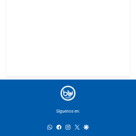
Síguenos en:
whatsapp
facebook
instagram
twitter
google