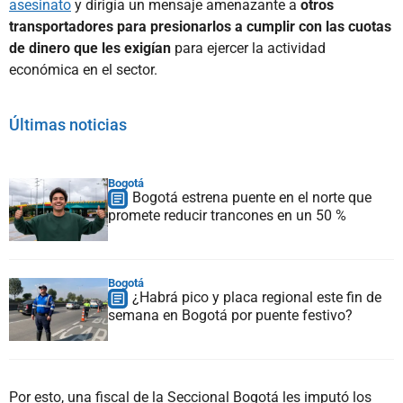
asesinato
y dirigía un mensaje amenazante a
otros
transportadores para presionarlos a cumplir con las cuotas
de dinero que les exigían
para ejercer la actividad
económica en el sector.
Últimas noticias
Bogotá
Bogotá estrena puente en el norte que
promete reducir trancones en un 50 %
Bogotá
¿Habrá pico y placa regional este fin de
semana en Bogotá por puente festivo?
Por esto, una fiscal de la Seccional Bogotá les imputó los