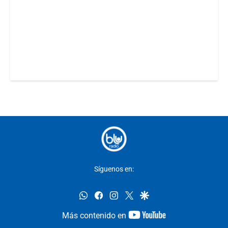
Síguenos en:
whatsapp
facebook
instagram
twitter
google
youtube-
Más contenido en
footer