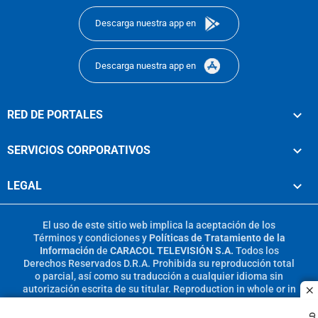
Descarga nuestra app en
Descarga nuestra app en
RED DE PORTALES
SERVICIOS CORPORATIVOS
LEGAL
El uso de este sitio web implica la aceptación de los
Términos y condiciones
y
Políticas de Tratamiento de la
Información
de
CARACOL TELEVISIÓN S.A.
Todos los
Derechos Reservados D.R.A. Prohibida su reproducción total
o parcial, así como su traducción a cualquier idioma sin
autorización escrita de su titular. Reproduction in whole or in
c
part, or translation without written permission is prohibited.
All rights reserved 2025.