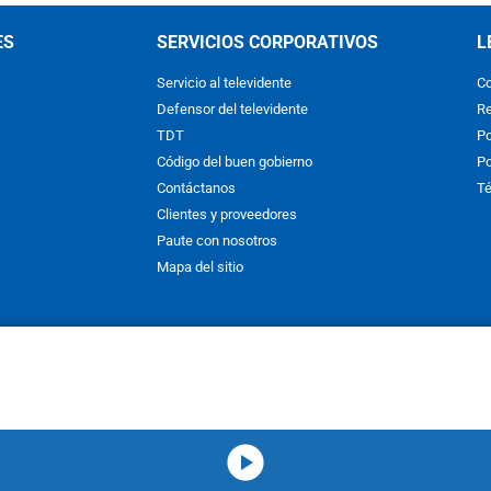
ES
SERVICIOS CORPORATIVOS
L
Servicio al televidente
Co
Defensor del televidente
Re
TDT
Po
Código del buen gobierno
Po
Contáctanos
Té
Clientes y proveedores
Paute con nosotros
Mapa del sitio
nos y condiciones
y
Políticas de Tratamiento de la Información
de
CAR
hibida su reproducción total o parcial, así como su traducción a cual
 or in part, or translation without written permission is prohibited. All 
media-icon