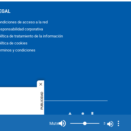
EGAL
ndiciones de acceso a la red
sponsabilidad corporativa
lítica de tratamiento de la información
lítica de cookies
rminos y condiciones
close
PUBLICIDAD
ACOL
quier idioma
MIEMBRO DE:
rights
Mute
Mute