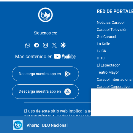
RED DE PORTAL
Noticias Caracol
Caracol Televisión
Síguenos en:
Gol Caracol
whatsapp
facebook
instagram
twitter
google
La Kalle
HJCK
youtube-
Más contenido en
DiTu
footer
El Espectador
Teatro Mayor
Descarga nuestra app en
Caracol Internacional
Caracol Corporativo
Descarga nuestra app en
Caracol Next
El uso de este sitio web implica la aceptación de los
Térmi
TELEVISIÓN S.A.
Todos los Derechos Reservados D.R.A. Pro
sin autorización escrita de su titular. Reproduction in whole
BLU Nacional
reserved 2025.