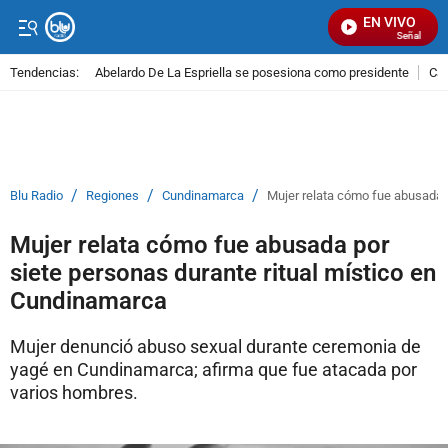
EN VIVO
Señal Visual
Tendencias:
Abelardo De La Espriella se posesiona como presidente
Cal
PUBLICIDAD
/
/
/
Blu Radio
Regiones
Cundinamarca
Mujer relata cómo fue abusada 
Mujer relata cómo fue abusada por
siete personas durante ritual místico en
Cundinamarca
Mujer denunció abuso sexual durante ceremonia de
yagé en Cundinamarca; afirma que fue atacada por
varios hombres.