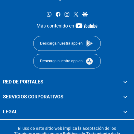
whatsapp
facebook
instagram
twitter
google
youtube-
Más contenido en
footer
Descarga nuestra app en
Descarga nuestra app en
RED DE PORTALES
SERVICIOS CORPORATIVOS
LEGAL
El uso de este sitio web implica la aceptación de los
Términos y condiciones
y
Políticas de Tratamiento de la