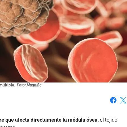
últiple.
Foto: Magnific
Faceboo
X
re que afecta directamente la médula ósea,
el tejido