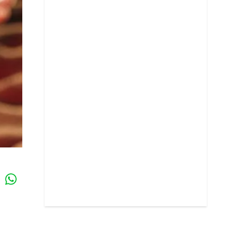
Whatsapp
k