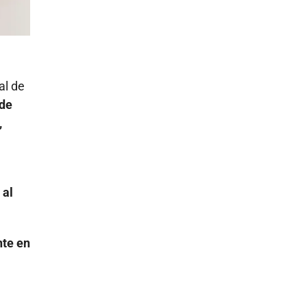
al de
nde
,
 al
nte en