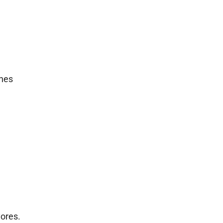
unes
ores.