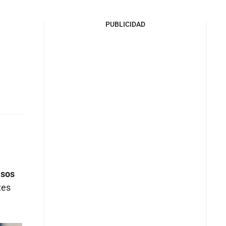
PUBLICIDAD
asos
tes