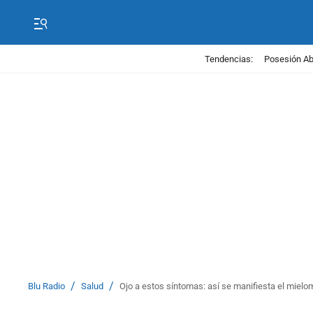
Tendencias:
Posesión Abe
/
/
Blu Radio
Salud
Ojo a estos síntomas: así se manifiesta el mielo