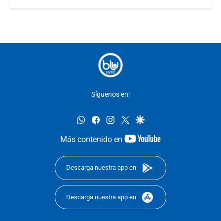
Síguenos en:
whatsapp
facebook
instagram
twitter
google
youtube-
Más contenido en
footer
Descarga nuestra app en
Descarga nuestra app en