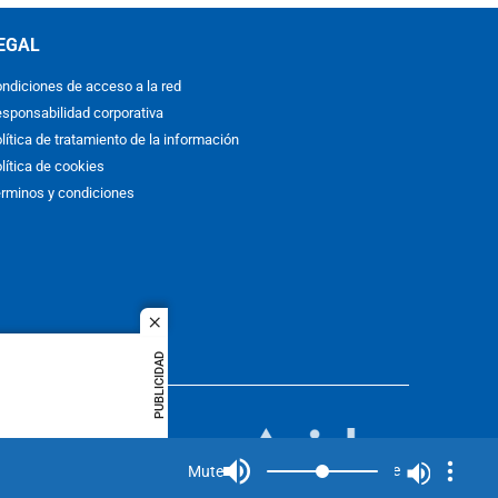
EGAL
ndiciones de acceso a la red
sponsabilidad corporativa
lítica de tratamiento de la información
lítica de cookies
rminos y condiciones
close
PUBLICIDAD
ACOL
quier idioma
MIEMBRO DE:
rights
Mute
Mute