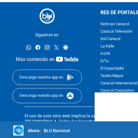
RED DE PORTAL
Noticias Caracol
Caracol Televisión
Síguenos en:
Gol Caracol
whatsapp
facebook
instagram
twitter
google
La Kalle
HJCK
youtube-
Más contenido en
DiTu
footer
El Espectador
Teatro Mayor
Descarga nuestra app en
Caracol Internacional
Caracol Corporativo
Descarga nuestra app en
Caracol Next
El uso de este sitio web implica la aceptación de los
Térmi
TELEVISIÓN S.A.
Todos los Derechos Reservados D.R.A. Pro
sin autorización escrita de su titular. Reproduction in whole
BLU Nacional
reserved 2025.