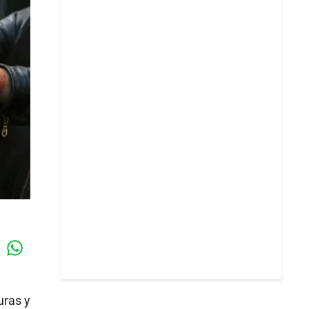
Whatsapp
k
uras y