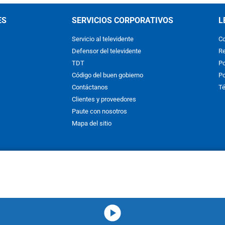
ES
SERVICIOS CORPORATIVOS
L
Servicio al televidente
Co
Defensor del televidente
Re
TDT
Po
Código del buen gobierno
Po
Contáctanos
Té
Clientes y proveedores
Paute con nosotros
Mapa del sitio
nos y condiciones
y
Políticas de Tratamiento de la Información
de
CAR
hibida su reproducción total o parcial, así como su traducción a cual
 or in part, or translation without written permission is prohibited. All 
media-icon