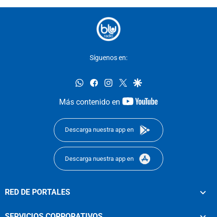
Síguenos en:
whatsapp
facebook
instagram
twitter
google
youtube-
Más contenido en
footer
Descarga nuestra app en
Descarga nuestra app en
RED DE PORTALES
SERVICIOS CORPORATIVOS