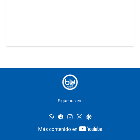
Síguenos en:
whatsapp
facebook
instagram
twitter
google
youtube-
Más contenido en
footer