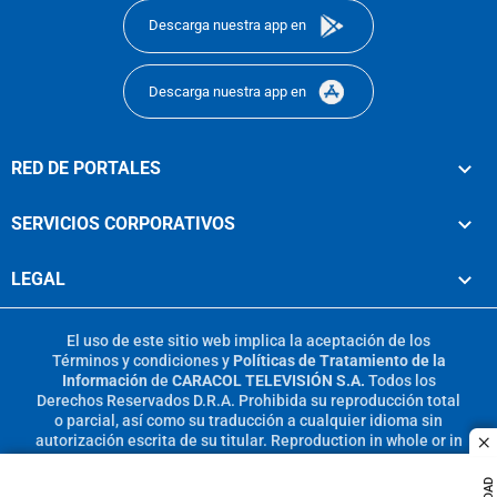
Descarga nuestra app en
Descarga nuestra app en
RED DE PORTALES
SERVICIOS CORPORATIVOS
LEGAL
El uso de este sitio web implica la aceptación de los
Términos y condiciones
y
Políticas de Tratamiento de la
Información
de
CARACOL TELEVISIÓN S.A.
Todos los
Derechos Reservados D.R.A. Prohibida su reproducción total
o parcial, así como su traducción a cualquier idioma sin
autorización escrita de su titular. Reproduction in whole or in
c
part, or translation without written permission is prohibited.
All rights reserved 2025.