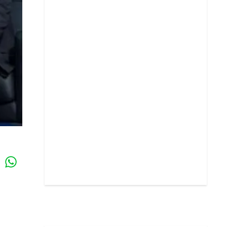
Whatsapp
k