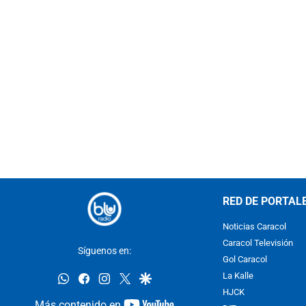
RED DE PORTAL
Noticias Caracol
Caracol Televisión
Síguenos en:
Gol Caracol
whatsapp
facebook
instagram
twitter
google
La Kalle
HJCK
youtube-
Más contenido en