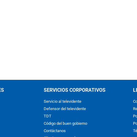
ES
SERVICIOS CORPORATIVOS
L
Servicio al televidente
Co
Defensor del televidente
Re
TDT
Po
Código del buen gobierno
Po
Contáctanos
Té