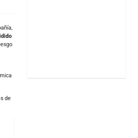
pañía,
idido
riesgo
ómica
es de