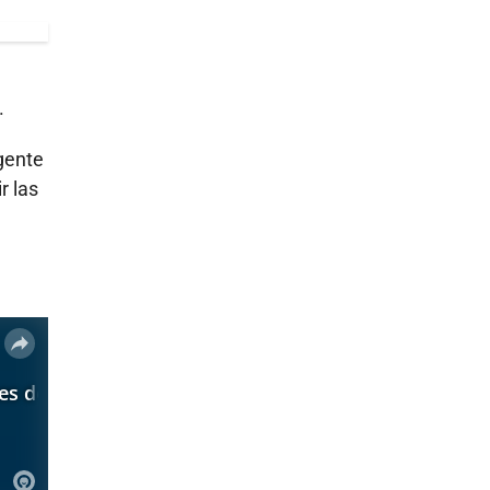
.
gente
r las