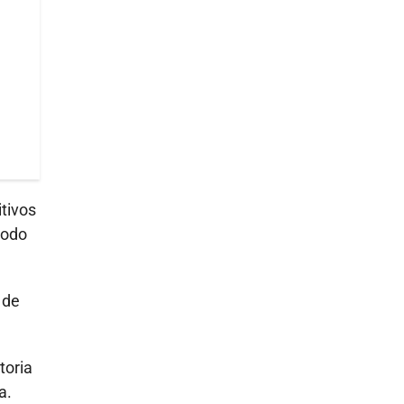
itivos
todo
 de
toria
a.