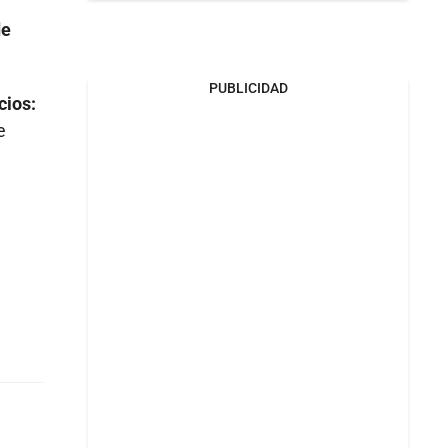
de
PUBLICIDAD
cios:
e