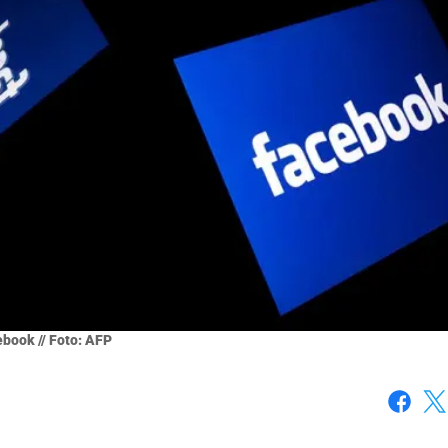
book // Foto: AFP
Faceboo
X