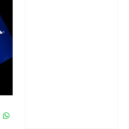
Whatsapp
k