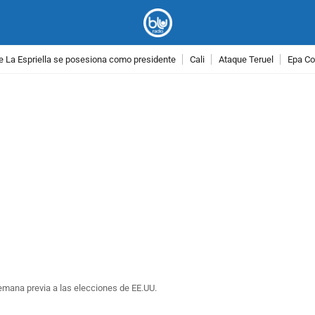
e La Espriella se posesiona como presidente
Cali
Ataque Teruel
Epa Co
PUBLICIDAD
emana previa a las elecciones de EE.UU.