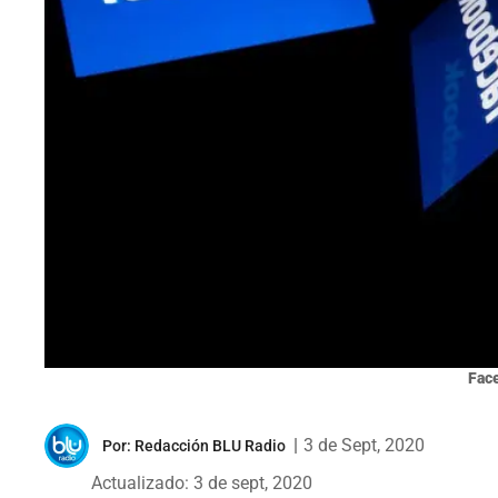
Face
|
3 de Sept, 2020
Por:
Redacción BLU Radio
Actualizado: 3 de sept, 2020