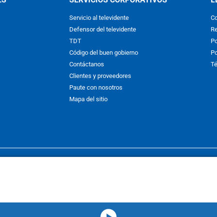
Servicio al televidente
Co
Defensor del televidente
Re
TDT
Po
Código del buen gobierno
Po
Contáctanos
Té
Clientes y proveedores
Paute con nosotros
Mapa del sitio
nos y condiciones
y
Políticas de Tratamiento de la Información
de
CAR
hibida su reproducción total o parcial, así como su traducción a cual
 or in part, or translation without written permission is prohibited. All 
media-icon