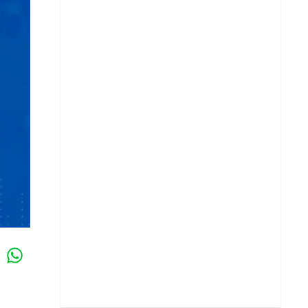
Whatsapp
k