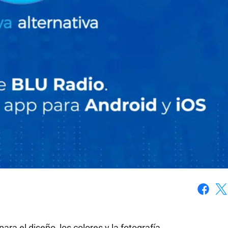
Faceboo
X
ra el diseño, los colores y la fotografía.