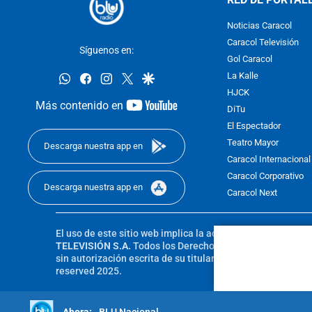
Noticias Caracol
Caracol Televisión
Síguenos en:
Gol Caracol
whatsapp
facebook
instagram
twitter
google
La Kalle
HJCK
youtube-
Más contenido en
DiTu
footer
El Espectador
Teatro Mayor
Descarga nuestra app en
Caracol Internacional
Caracol Corporativo
Descarga nuestra app en
Caracol Next
El uso de este sitio web implica la aceptación de los
Térmi
TELEVISIÓN S.A.
Todos los Derechos Reservados D.R.A. Pro
sin autorización escrita de su titular. Reproduction in whole
reserved 2025.