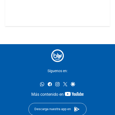
Síguenos en:
whatsapp
facebook
instagram
twitter
google
youtube-
Más contenido en
footer
Descarga nuestra app en