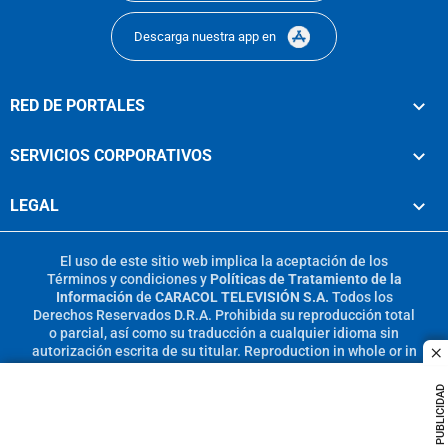
Descarga nuestra app en
RED DE PORTALES
SERVICIOS CORPORATIVOS
LEGAL
El uso de este sitio web implica la aceptación de los
Términos y condiciones
y
Políticas de Tratamiento de la
Información
de
CARACOL TELEVISIÓN S.A.
Todos los
Derechos Reservados D.R.A. Prohibida su reproducción total
o parcial, así como su traducción a cualquier idioma sin
autorización escrita de su titular. Reproduction in whole or in
c
part, or translation without written permission is prohibited.
All rights reserved 2025.
PUBLICIDAD
MIEMBRO DE: