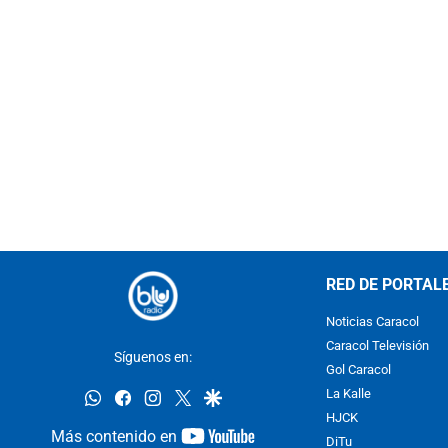
RED DE PORTAL
Noticias Caracol
Caracol Televisión
Síguenos en:
Gol Caracol
whatsapp
facebook
instagram
twitter
google
La Kalle
HJCK
youtube-
Más contenido en
DiTu