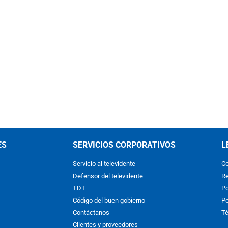
ES
SERVICIOS CORPORATIVOS
L
Servicio al televidente
Co
Defensor del televidente
Re
TDT
Po
Código del buen gobierno
Po
Contáctanos
Té
Clientes y proveedores