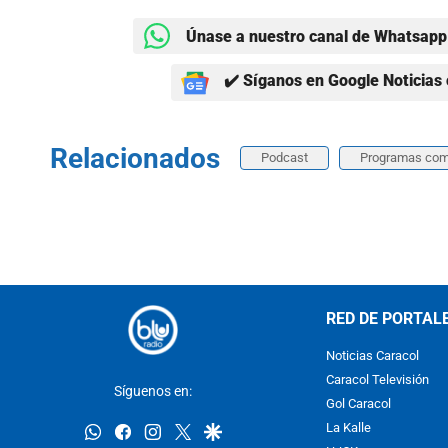
Únase a nuestro canal de Whatsapp 
✔️ Síganos en Google Noticias 
Relacionados
Podcast
Programas com
RED DE PORTAL
Noticias Caracol
Caracol Televisión
Síguenos en:
Gol Caracol
whatsapp
facebook
instagram
twitter
google
La Kalle