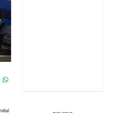
Whatsapp
k
ndial