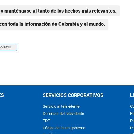
y manténgase al tanto de los hechos más relevantes.
con toda la información de Colombia y el mundo.
pletos
ES
SERVICIOS CORPORATIVOS
L
Servicio al televidente
Co
Defensor del televidente
Re
TDT
Po
Código del buen gobierno
Po