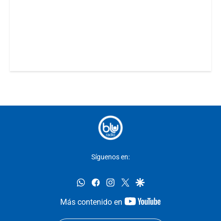
Síguenos en:
whatsapp
facebook
instagram
twitter
google
youtube-
Más contenido en
footer