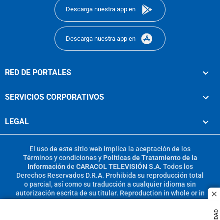
Descarga nuestra app en
Descarga nuestra app en
RED DE PORTALES
SERVICIOS CORPORATIVOS
LEGAL
El uso de este sitio web implica la aceptación de los
Términos y condiciones
y
Políticas de Tratamiento de la
Información
de
CARACOL TELEVISIÓN S.A.
Todos los
Derechos Reservados D.R.A. Prohibida su reproducción total
o parcial, así como su traducción a cualquier idioma sin
autorización escrita de su titular. Reproduction in whole or in
c
part, or translation without written permission is prohibited.
All rights reserved 2025.