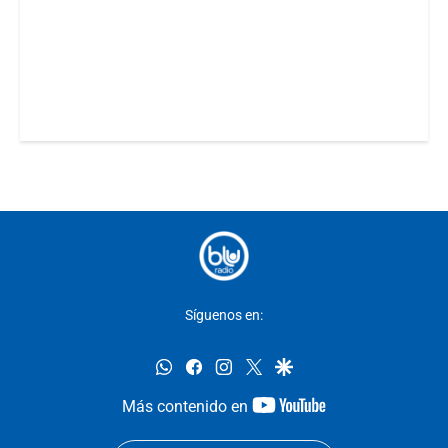
Síguenos en:
whatsapp
facebook
instagram
twitter
google
youtube-
Más contenido en
footer