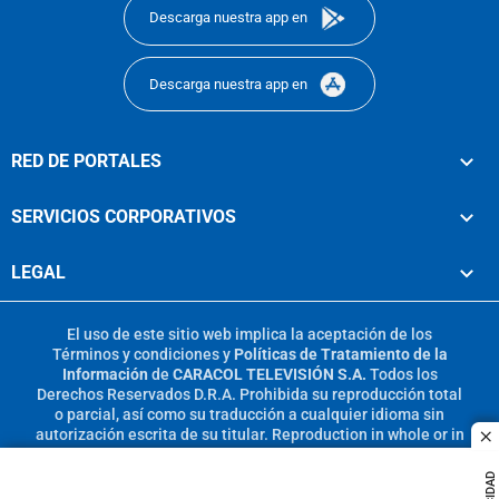
Descarga nuestra app en
Descarga nuestra app en
RED DE PORTALES
SERVICIOS CORPORATIVOS
LEGAL
El uso de este sitio web implica la aceptación de los
Términos y condiciones
y
Políticas de Tratamiento de la
Información
de
CARACOL TELEVISIÓN S.A.
Todos los
Derechos Reservados D.R.A. Prohibida su reproducción total
o parcial, así como su traducción a cualquier idioma sin
autorización escrita de su titular. Reproduction in whole or in
c
part, or translation without written permission is prohibited.
All rights reserved 2025.