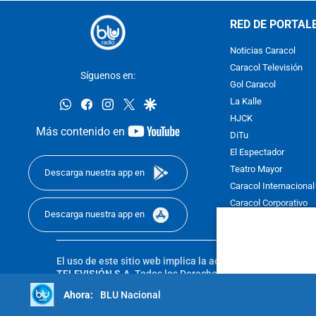
RED DE PORTAL
Noticias Caracol
Caracol Televisión
Síguenos en:
Gol Caracol
whatsapp
facebook
instagram
twitter
google
La Kalle
HJCK
youtube-
Más contenido en
DiTu
footer
El Espectador
Teatro Mayor
Descarga nuestra app en
Caracol Internacional
Caracol Corporativo
Descarga nuestra app en
Caracol Next
El uso de este sitio web implica la aceptación de los
Térmi
TELEVISIÓN S.A.
Todos los Derechos Reservados D.R.A. Pro
sin autorización escrita de su titular. Reproduction in whole
BLU Nacional
reserved 2025.