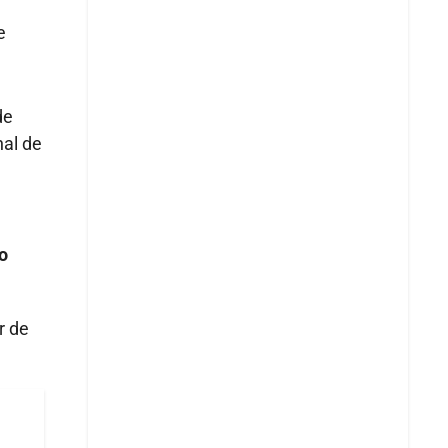
e
de
nal de
o
r de