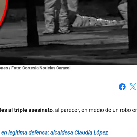
nes / Foto: Cortesía Noticias Caracol
Faceboo
X
es al triple asesinato
, al parecer, en medio de un robo en
 en legítima defensa: alcaldesa Claudia López