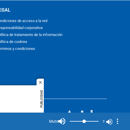
EGAL
ndiciones de acceso a la red
sponsabilidad corporativa
lítica de tratamiento de la información
lítica de cookies
rminos y condiciones
close
PUBLICIDAD
ACOL
quier idioma
MIEMBRO DE:
rights
Mute
Mute