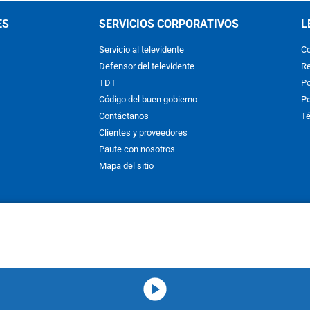
ES
SERVICIOS CORPORATIVOS
L
Servicio al televidente
Co
Defensor del televidente
Re
TDT
Po
Código del buen gobierno
Po
Contáctanos
Té
Clientes y proveedores
Paute con nosotros
Mapa del sitio
nos y condiciones
y
Políticas de Tratamiento de la Información
de
CAR
hibida su reproducción total o parcial, así como su traducción a cual
 or in part, or translation without written permission is prohibited. All 
media-icon