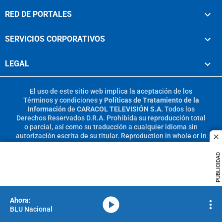
RED DE PORTALES
SERVICIOS CORPORATIVOS
LEGAL
El uso de este sitio web implica la aceptación de los
Términos y condiciones
y
Políticas de Tratamiento de la
Información
de
CARACOL TELEVISIÓN S.A.
Todos los
Derechos Reservados D.R.A. Prohibida su reproducción total
o parcial, así como su traducción a cualquier idioma sin
autorización escrita de su titular. Reproduction in whole or in
c
part, or translation without written permission is prohibited.
All rights reserved 2025.
PUBLICIDAD
MIEMBRO DE:
media-icon
BLU Nacional