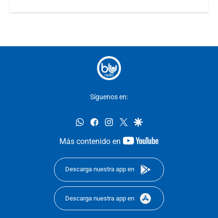
Síguenos en:
whatsapp
facebook
instagram
twitter
google
youtube-
Más contenido en
footer
Descarga nuestra app en
Descarga nuestra app en