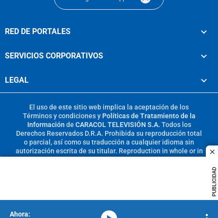
RED DE PORTALES
SERVICIOS CORPORATIVOS
LEGAL
El uso de este sitio web implica la aceptación de los
Términos y condiciones
y
Políticas de Tratamiento de la
Información
de
CARACOL TELEVISIÓN S.A.
Todos los
Derechos Reservados D.R.A. Prohibida su reproducción total
o parcial, así como su traducción a cualquier idioma sin
autorización escrita de su titular. Reproduction in whole or in
c
part, or translation without written permission is prohibited.
All rights reserved 2025.
PUBLICIDAD
MIEMBRO DE:
media-icon