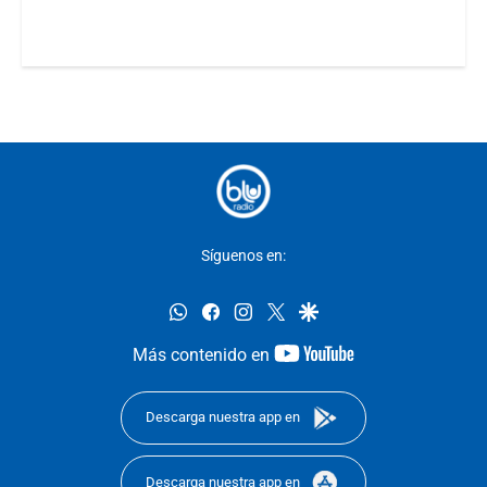
Síguenos en:
whatsapp
facebook
instagram
twitter
google
youtube-
Más contenido en
footer
Descarga nuestra app en
Descarga nuestra app en