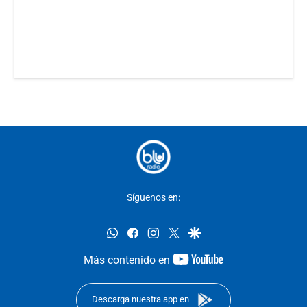
Síguenos en:
whatsapp
facebook
instagram
twitter
google
youtube-
Más contenido en
footer
Descarga nuestra app en