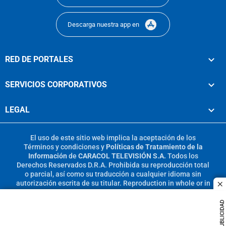
Descarga nuestra app en
RED DE PORTALES
SERVICIOS CORPORATIVOS
LEGAL
El uso de este sitio web implica la aceptación de los
Términos y condiciones
y
Políticas de Tratamiento de la
Información
de
CARACOL TELEVISIÓN S.A.
Todos los
Derechos Reservados D.R.A. Prohibida su reproducción total
o parcial, así como su traducción a cualquier idioma sin
autorización escrita de su titular. Reproduction in whole or in
c
part, or translation without written permission is prohibited.
All rights reserved 2025.
PUBLICIDAD
MIEMBRO DE: