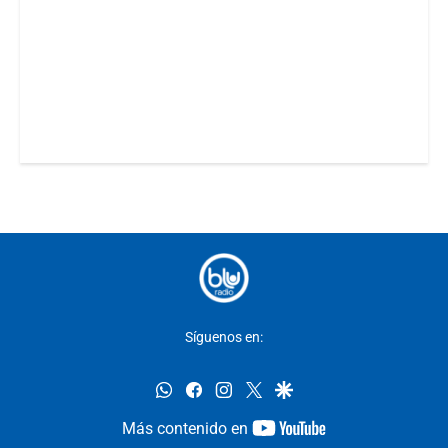
Síguenos en:
whatsapp
facebook
instagram
twitter
google
youtube-
Más contenido en
footer