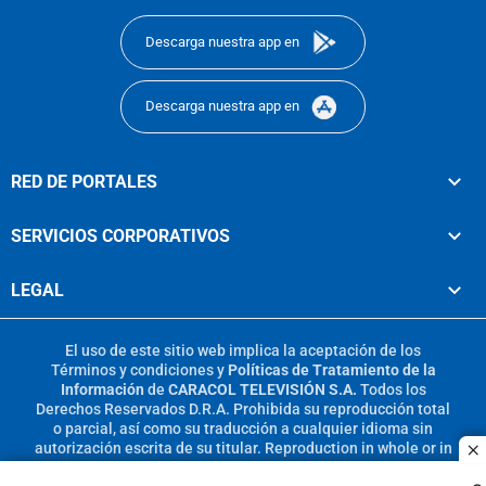
Descarga nuestra app en
Descarga nuestra app en
RED DE PORTALES
SERVICIOS CORPORATIVOS
LEGAL
El uso de este sitio web implica la aceptación de los
Términos y condiciones
y
Políticas de Tratamiento de la
Información
de
CARACOL TELEVISIÓN S.A.
Todos los
Derechos Reservados D.R.A. Prohibida su reproducción total
o parcial, así como su traducción a cualquier idioma sin
autorización escrita de su titular. Reproduction in whole or in
c
part, or translation without written permission is prohibited.