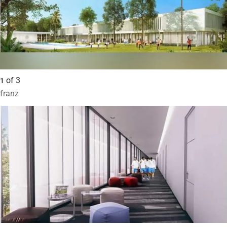
of
3
1
franz