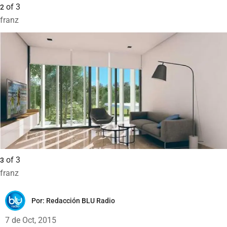
of
3
2
franz
of
3
3
franz
Por:
Redacción BLU Radio
7 de Oct, 2015