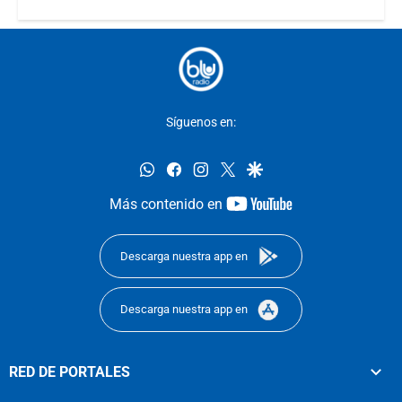
Síguenos en:
whatsapp
facebook
instagram
twitter
google
youtube-
Más contenido en
footer
Descarga nuestra app en
Descarga nuestra app en
RED DE PORTALES