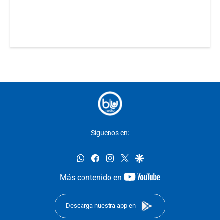
Síguenos en:
whatsapp
facebook
instagram
twitter
google
youtube-
Más contenido en
footer
Descarga nuestra app en