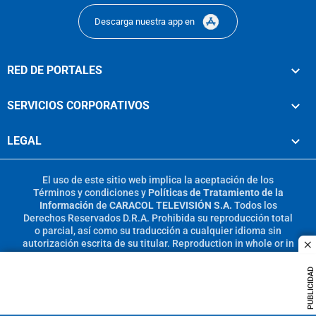
Descarga nuestra app en
RED DE PORTALES
SERVICIOS CORPORATIVOS
LEGAL
El uso de este sitio web implica la aceptación de los
Términos y condiciones
y
Políticas de Tratamiento de la
Información
de
CARACOL TELEVISIÓN S.A.
Todos los
Derechos Reservados D.R.A. Prohibida su reproducción total
o parcial, así como su traducción a cualquier idioma sin
autorización escrita de su titular. Reproduction in whole or in
c
part, or translation without written permission is prohibited.
All rights reserved 2025.
PUBLICIDAD
MIEMBRO DE: