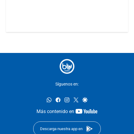
Síguenos en:
whatsapp
facebook
instagram
twitter
google
youtube-
Más contenido en
footer
Descarga nuestra app en