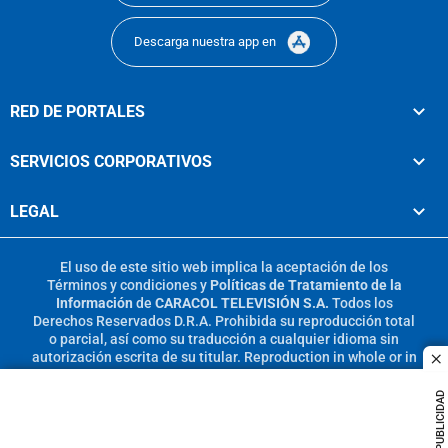
Descarga nuestra app en
RED DE PORTALES
SERVICIOS CORPORATIVOS
LEGAL
El uso de este sitio web implica la aceptación de los
Términos y condiciones
y
Políticas de Tratamiento de la
Información
de
CARACOL TELEVISIÓN S.A.
Todos los
Derechos Reservados D.R.A. Prohibida su reproducción total
o parcial, así como su traducción a cualquier idioma sin
autorización escrita de su titular. Reproduction in whole or in
c
part, or translation without written permission is prohibited.
All rights reserved 2025.
PUBLICIDAD
MIEMBRO DE: