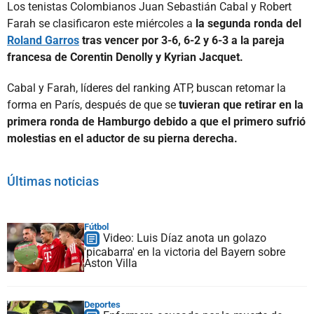
Los tenistas Colombianos Juan Sebastián Cabal y Robert
Farah se clasificaron este miércoles a
la segunda ronda del
Roland Garros
tras vencer por 3-6, 6-2 y 6-3 a la pareja
francesa de Corentin Denolly y Kyrian Jacquet.
Cabal y Farah, líderes del ranking ATP, buscan retomar la
forma en París, después de que se
tuvieran que retirar en la
primera ronda de Hamburgo debido a que el primero sufrió
molestias en el aductor de su pierna derecha.
Últimas noticias
Fútbol
Video: Luis Díaz anota un golazo
'picabarra' en la victoria del Bayern sobre
Aston Villa
Deportes