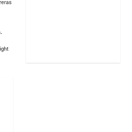
reras
.
ight