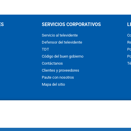
ES
SERVICIOS CORPORATIVOS
L
Servicio al televidente
Co
Defensor del televidente
Re
TDT
Po
Código del buen gobierno
Po
Contáctanos
Té
Clientes y proveedores
Paute con nosotros
Mapa del sitio
nos y condiciones
y
Políticas de Tratamiento de la Información
de
CAR
hibida su reproducción total o parcial, así como su traducción a cual