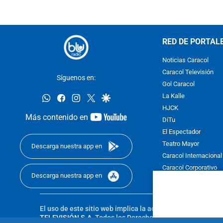
RED DE PORTAL
Noticias Caracol
Caracol Televisión
Síguenos en:
Gol Caracol
whatsapp
facebook
instagram
twitter
google
La Kalle
HJCK
youtube-
Más contenido en
DiTu
footer
El Espectador
Teatro Mayor
Descarga nuestra app en
Caracol Internacional
Caracol Corporativo
Descarga nuestra app en
Caracol Next
El uso de este sitio web implica la aceptación de los
Térmi
TELEVISIÓN S.A.
Todos los Derechos Reservados D.R.A. Pro