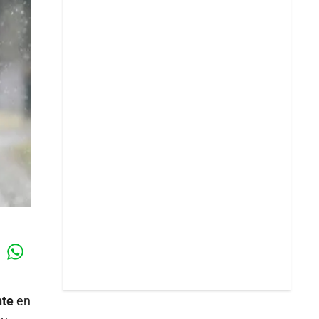
Whatsapp
k
nte
en