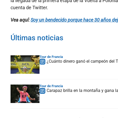
la llegada de la primera etapa de la Vuelta a Poloni
cuenta de Twitter.
Vea aquí:
Soy un bendecido porque hace 30 años dej
Últimas noticias
Tour de Francia
¿Cuánto dinero ganó el campeón del To
Tour de Francia
Carapaz brilla en la montaña y gana la