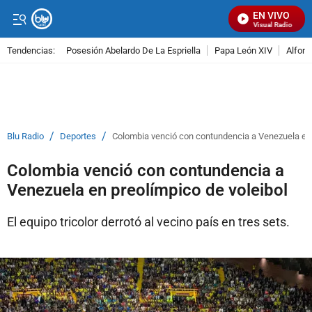
EN VIVO
Señal Visual Radio
Tendencias:
Posesión Abelardo De La Espriella
Papa León XIV
Alfons
PUBLICIDAD
/
/
Blu Radio
Deportes
Colombia venció con contundencia a Venezuela en 
Colombia venció con contundencia a
Venezuela en preolímpico de voleibol
El equipo tricolor derrotó al vecino país en tres sets.