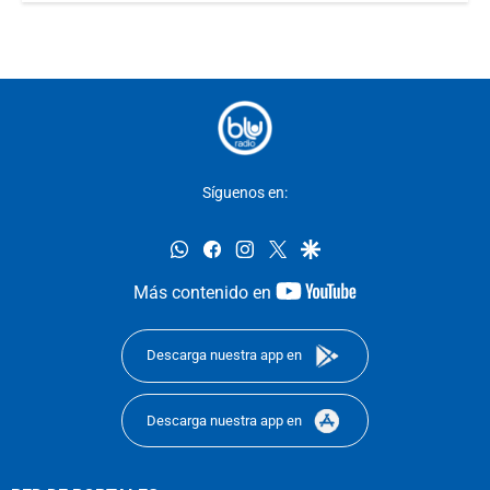
Síguenos en:
whatsapp
facebook
instagram
twitter
google
youtube-
Más contenido en
footer
Descarga nuestra app en
Descarga nuestra app en