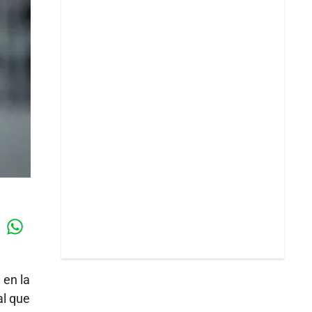
Whatsapp
k
a
en la
al que