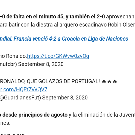
-0 de falta en el minuto 45, y también el 2-0
aprovechan
ara batir con la diestra al arquero escadinavo Robin Olse
ndial: Francia venció 4-2 a Croacia en Liga de Naciones
ano Ronaldo.
https://t.co/GKWvw0zvOq
mufcbr)
September 8, 2020
 RONALDO, QUE GOLAZOS DE PORTUGAL! 🔥🔥🔥
ter.com/HQEt7VvQV7
 (@GuardianesFut)
September 8, 2020
o desde principios de agosto
y la eliminación de la Juven
ones.