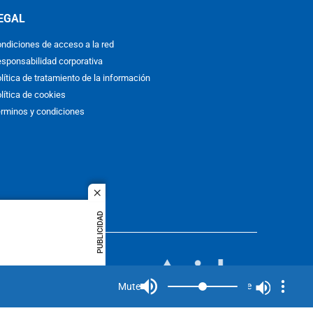
EGAL
ndiciones de acceso a la red
sponsabilidad corporativa
lítica de tratamiento de la información
lítica de cookies
rminos y condiciones
close
PUBLICIDAD
ACOL
quier idioma
MIEMBRO DE:
rights
Mute
Mute