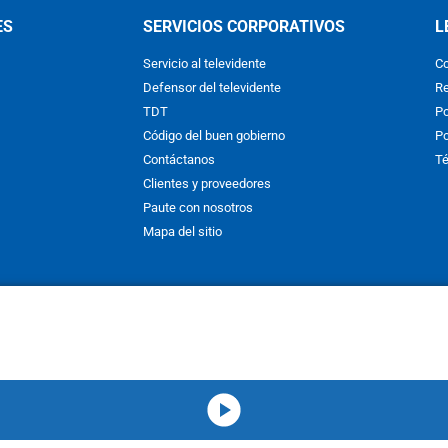
ES
SERVICIOS CORPORATIVOS
L
Servicio al televidente
Co
Defensor del televidente
Re
TDT
Po
Código del buen gobierno
Po
Contáctanos
Té
Clientes y proveedores
Paute con nosotros
Mapa del sitio
nos y condiciones
y
Políticas de Tratamiento de la Información
de
CAR
hibida su reproducción total o parcial, así como su traducción a cual
 or in part, or translation without written permission is prohibited. All 
media-icon