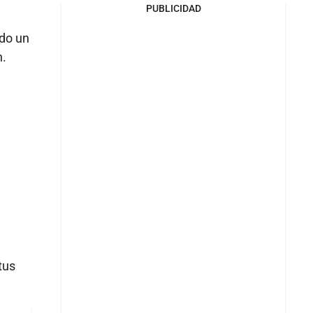
PUBLICIDAD
do un
n.
tus