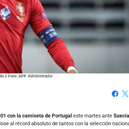
do // Foto: AFP
Administrador
Faceboo
X
01 con la camiseta de Portugal
este martes ante
Sueci
ose al récord absoluto de tantos con la selección nacion