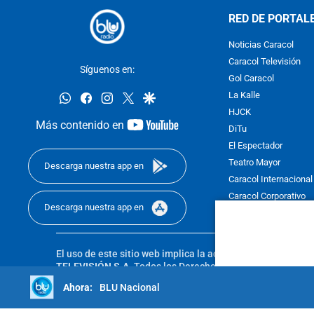
RED DE PORTAL
Noticias Caracol
Caracol Televisión
Síguenos en:
Gol Caracol
whatsapp
facebook
instagram
twitter
google
La Kalle
HJCK
youtube-
Más contenido en
DiTu
footer
El Espectador
Teatro Mayor
Descarga nuestra app en
Caracol Internacional
Caracol Corporativo
Descarga nuestra app en
Caracol Next
El uso de este sitio web implica la aceptación de los
Térmi
TELEVISIÓN S.A.
Todos los Derechos Reservados D.R.A. Pro
sin autorización escrita de su titular. Reproduction in whole
BLU Nacional
reserved 2025.