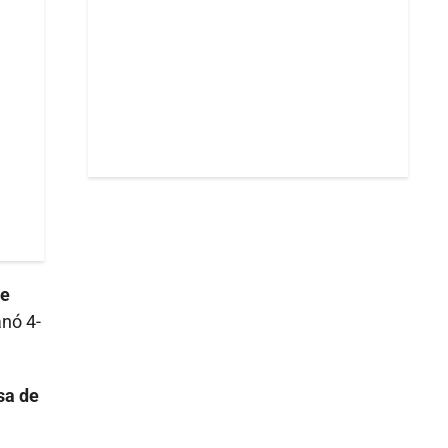
le
anó 4-
sa de