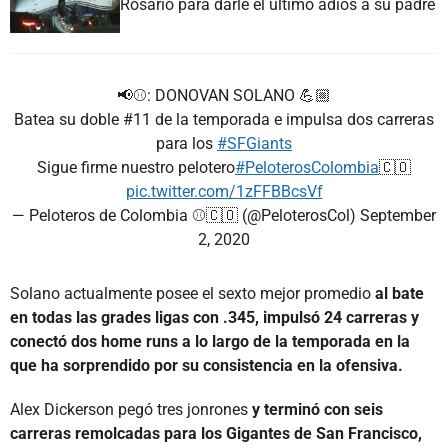
Rosario para darle el último adiós a su padre
📢⚾: DONOVAN SOLANO 💪🏼
Batea su doble #11 de la temporada e impulsa dos carreras
para los
#SFGiants
Sigue firme nuestro pelotero
#PeloterosColombia
🇨🇴
pic.twitter.com/1zFFBBcsVf
— Peloteros de Colombia ⚾️🇨🇴 (@PeloterosCol)
September
2, 2020
Solano actualmente posee el sexto mejor promedio
al bate
en todas las grades ligas con .345, impulsó 24 carreras y
conectó dos home runs a lo largo de la temporada en la
que ha sorprendido por su consistencia en la ofensiva.
Alex Dickerson pegó tres jonrones
y terminó con seis
carreras remolcadas para los Gigantes de San Francisco,