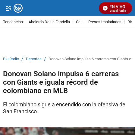
EN VIVO
Señal Visual Radio
Tendencias:
Abelardo De La Espriella
Cali
Presos trasladados
Rie
PUBLICIDAD
/
/
Blu Radio
Deportes
Donovan Solano impulsa 6 carreras con Giants e i
Donovan Solano impulsa 6 carreras
con Giants e iguala récord de
colombiano en MLB
El colombiano sigue a encendido con la ofensiva de
San Francisco.