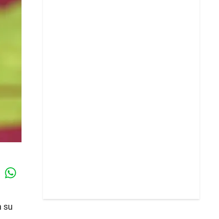
Whatsapp
k
 su