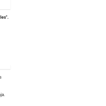
les".
s
ja.