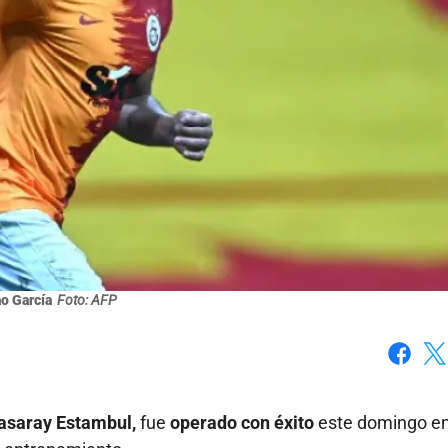
o García
Foto: AFP
Faceboo
X
asaray Estambul,
fue
operado con éxito
este domingo en