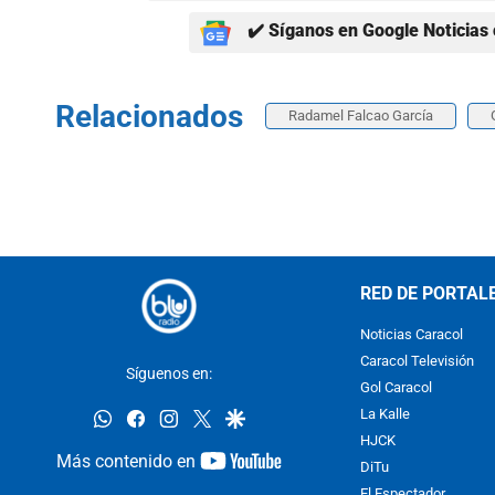
✔️ Síganos en Google Noticias 
Relacionados
Radamel Falcao García
RED DE PORTAL
Noticias Caracol
Caracol Televisión
Síguenos en:
Gol Caracol
whatsapp
facebook
instagram
twitter
google
La Kalle
HJCK
youtube-
Más contenido en
DiTu
footer
El Espectador