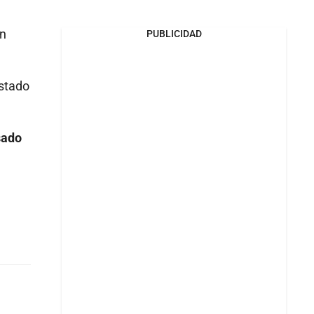
un
PUBLICIDAD
estado
sado