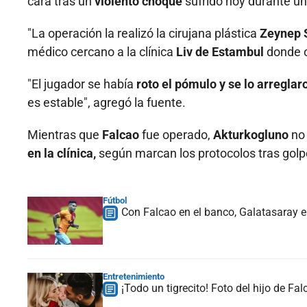
cara tras un
violento choque
sufrido hoy durante u
"La operación la realizó la cirujana plástica
Zeynep 
médico cercano a la clínica
Liv de Estambul
donde 
"El jugador se había
roto el pómulo y se lo arreglar
es estable", agregó la fuente.
Mientras que
Falcao
fue operado,
Akturkogluno
no
en la clínica,
según marcan los protocolos tras golp
Fútbol
Con Falcao en el banco, Galatasaray 
Entretenimiento
¡Todo un tigrecito! Foto del hijo de F