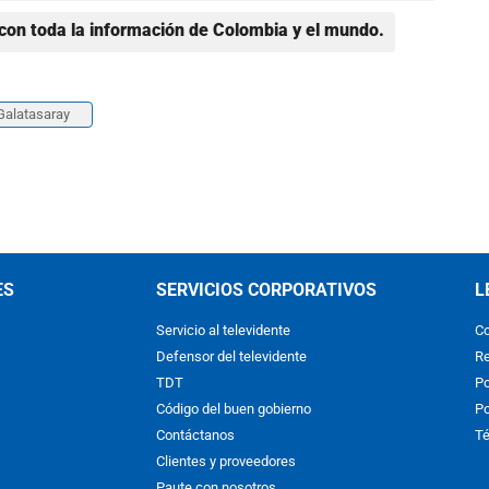
con toda la información de Colombia y el mundo.
Galatasaray
ES
SERVICIOS CORPORATIVOS
L
Servicio al televidente
Co
Defensor del televidente
Re
TDT
Po
Código del buen gobierno
Po
Contáctanos
Té
Clientes y proveedores
Paute con nosotros