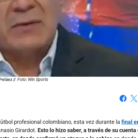
eláez //
Foto: Win Sports
Faceboo
X
útbol profesional colombiano, esta vez durante la
final e
anasio Girardot.
Esto lo hizo saber, a través de su cuenta 