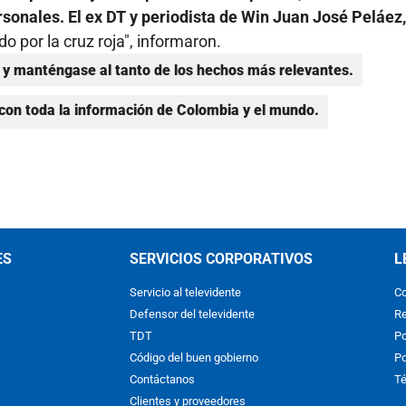
ersonales. El ex DT y periodista de Win Juan José Peláez
o por la cruz roja", informaron.
y manténgase al tanto de los hechos más relevantes.
con toda la información de Colombia y el mundo.
ES
SERVICIOS CORPORATIVOS
L
Servicio al televidente
Co
Defensor del televidente
Re
TDT
Po
Código del buen gobierno
Po
Contáctanos
Té
Clientes y proveedores