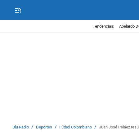
Tendencias:
Abelardo D
/
/
/
Blu Radio
Deportes
Fútbol Colombiano
Juan José Peláez result