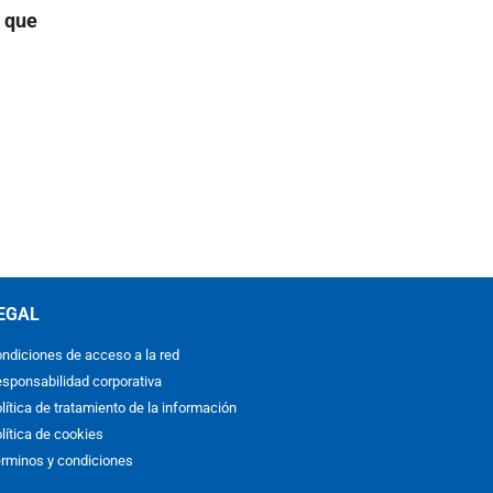
, que
EGAL
ndiciones de acceso a la red
sponsabilidad corporativa
lítica de tratamiento de la información
lítica de cookies
rminos y condiciones