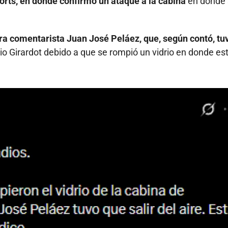
orts, en donde confirmó un ataque a la cabina
en donde 
hora comentarista Juan José Peláez, que, según contó, tu
io Girardot debido a que se rompió un vidrio en donde e