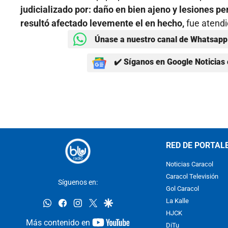
judicializado por: daño en bien ajeno y lesiones p
resultó afectado levemente el en hecho,
fue atendid
Únase a nuestro canal de Whatsapp 
✔️ Síganos en Google Noticias 
RED DE PORTAL
Noticias Caracol
Caracol Televisión
Síguenos en:
Gol Caracol
whatsapp
facebook
instagram
twitter
google
La Kalle
HJCK
youtube-
Más contenido en
DiTu