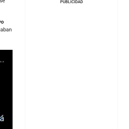
se
PUBLICIDAD
vo
staban