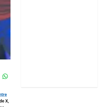
Whatsapp
k
ntre
de X,