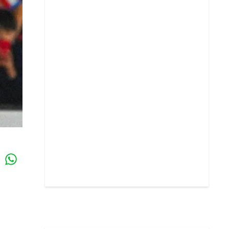
Whatsapp
k