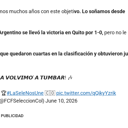
amos muchos años con este objeti
vo. Lo soñamos desde
gentino se llevó la victoria en Quito por 1-0,
pero no le
que quedaron cuartas en la clasificación y obtuvieron ju
𝘼 𝙑𝙊𝙇𝙑𝙄𝙈𝙊' 𝘼 𝙏𝙐𝙈𝘽𝘼𝙍! 🎶
 🏆
#LaSeleNosUne
🇨🇴
pic.twitter.com/qQikyYzrik
(@FCFSeleccionCol)
June 10, 2026
PUBLICIDAD