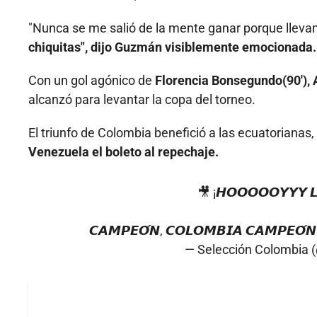
"Nunca se me salió de la mente ganar porque llev
chiquitas", dijo Guzmán visiblemente emocionada.
Con un gol agónico de
Florencia Bonsegundo(90'), Ar
alcanzó para levantar la copa del torneo.
El triunfo de Colombia benefició a las ecuatorianas,
Venezuela el boleto al repechaje.
🎥 ¡𝙃𝙊𝙊𝙊𝙊𝙊𝙔𝙔𝙔 𝙇
𝘾𝘼𝙈𝙋𝙀𝙊́𝙉, 𝘾𝙊𝙇𝙊𝙈𝘽𝙄𝘼 𝘾𝘼𝙈𝙋𝙀𝙊́
— Selección Colombia 