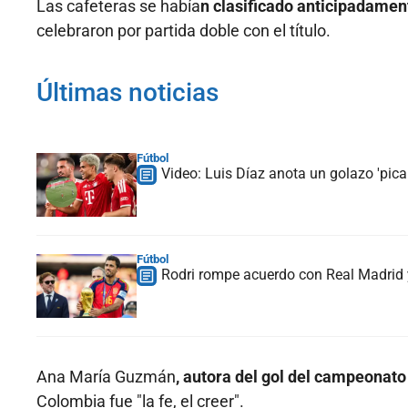
Las cafeteras se había
n clasificado anticipadament
celebraron por partida doble con el título.
Últimas noticias
Fútbol
Video: Luis Díaz anota un golazo 'picab
Fútbol
Rodri rompe acuerdo con Real Madrid y
Ana María Guzmán
, autora del gol del campeonato 
Colombia fue "la fe, el creer".