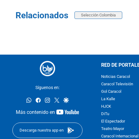
Relacionados
Selección Colombia
RED DE PORTAL
Noticias Caracol
Caracol Televisión
Síguenos en:
Gol Caracol
whatsapp
facebook
instagram
twitter
google
La Kalle
HJCK
youtube-
Más contenido en
DiTu
footer
El Espectador
Teatro Mayor
Descarga nuestra app en
Caracol Internacional