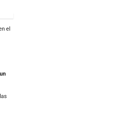
en el
 un
las