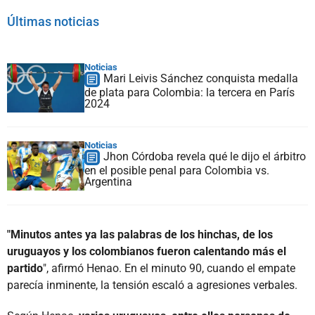
Últimas noticias
Noticias
Mari Leivis Sánchez conquista medalla
de plata para Colombia: la tercera en París
2024
Noticias
Jhon Córdoba revela qué le dijo el árbitro
en el posible penal para Colombia vs.
Argentina
"Minutos antes ya las palabras de los hinchas, de los
uruguayos y los colombianos fueron calentando más el
partido
", afirmó Henao. En el minuto 90, cuando el empate
parecía inminente, la tensión escaló a agresiones verbales.