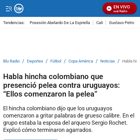
EN VIVO
Señal Visual Radio
Tendencias:
Posesión Abelardo De La Espriella
Cali
Gustavo Petro
PUBLICIDAD
/
/
/
/
/
Blu Radio
Deportes
Fútbol
Copa América
Noticias
Habla hin
Habla hincha colombiano que
presenció pelea contra uruguayos:
“Ellos comenzaron la pelea”
El hincha colombiano dijo que los uruguayos
comenzaron a gritar palabras de grueso calibre. En el
grupo estaba la esposa del arquero Sergio Rochet.
Explicó cómo terminaron agarrados.