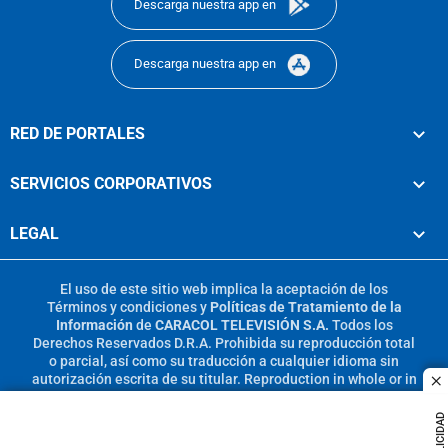
Descarga nuestra app en
Descarga nuestra app en
RED DE PORTALES
SERVICIOS CORPORATIVOS
LEGAL
El uso de este sitio web implica la aceptación de los
Términos y condiciones
y
Políticas de Tratamiento de la
Información
de
CARACOL TELEVISIÓN S.A.
Todos los
Derechos Reservados D.R.A. Prohibida su reproducción total
o parcial, así como su traducción a cualquier idioma sin
autorización escrita de su titular. Reproduction in whole or in
c
part, or translation without written permission is prohibited.
All rights reserved 2025.
PUBLICIDAD