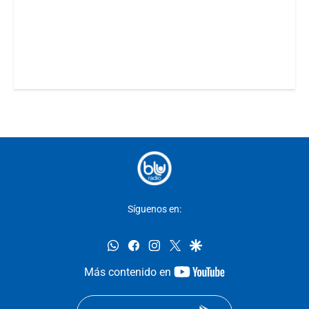
Síguenos en:
whatsapp
facebook
instagram
twitter
google
youtube-
Más contenido en
footer